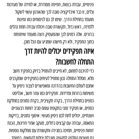
פנימיים, עבודה בצוות, חפיפה מסודרת, או למידה של מערכות 
וכלים, זו כבר אינדיקציה טובה לכך שהארגון עשוי לשקול 
מועמד בתחילת הדרך. שימו לב גם לניסוחים כמו זמינות 
ללמידה, ראש גדול, תקשורת טובה ויכולת עבודה תחת נהלים 
ברורים. אלה רמזים לכך שהמעסיק רוצה מועמד שיתפתח 
בתוך התפקיד, ולא רק מישהו שמגיע עם הכל מוכן.
איזה תפקידים יכולים להיות דרך 
התחלה לחשבות?
כדי להיכנס לתחום, לא חייבים להתחיל בדיוק בתפקיד חשב 
מלא. מסלול התחלה נכון מתחיל לעיתים בתפקידים שמקרבים 
אתכם לעולם החשבות בהדרגה ומאפשרים לצבור ניסיון על 
משימות ברורות ומדידות. תפקידים כמו עוזר חשב, אנליסט 
כספים בתחילת הדרך, בקרה תקציבית, בקרת נתונים במחלקת 
כספים, או תפקיד זמני בתקופת עומס סביב דוחות רבעוניים 
ושנתיים, יכולים לתת לכם ניסיון מעשי: איסוף נתונים, בדיקות 
התאמה, עבודה עם קבצים גדולים, מעקב אחרי חריגות, הכנת 
דוחות פנימיים, תמיכה בסגירה ותקשורת עם מחלקות נוספות. 
גם משרות החלפה לתקופה מוגבלת יכולות להתאים, במיוחד 