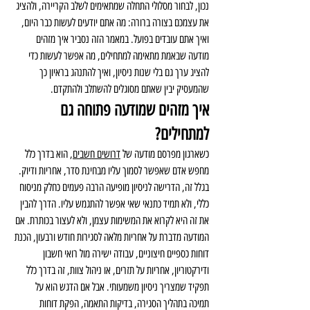
נכון, לבחור מסלולי התחלה שמתאימים לשלב הקריירה, ולהציג 
את עצמכם בצורה ברורה: מה אתם יודעים לעשות כבר היום, 
ואיך אתם עובדים בפועל. במאמר הזה נסביר איך מזהים 
מודעה שבאמת מתאימה למתחילים, מה אפשר לעשות כדי 
להציג ערך גם בלי שנות ניסיון, ואיך להתנהג בראיון כך 
שהמעסיק יבין שאתם מסוגלים להשתלב ולהתקדם.
איך מזהים שמודעה פתוחה גם 
למתחילים?
כשארגון מפרסם מודעה של 
דרושים חשבים
, הוא בדרך כלל 
מחפש אדם שאפשר לסמוך עליו מבחינת סדר, אחריות ודיוק. 
בגלל זה, הדרישה לניסיון מופיעה הרבה פעמים כחלק מניסוח 
כללי, ולא תמיד כתנאי שאי אפשר להתגמש עליו. הדרך להבין 
את זה היא לקרוא את המשימות עצמן, ולא לעצור בכותרת. אם 
המודעה מדברת על אחריות מלאה לסגירות חודש ורבעון, הכנת 
דוחות כספיים חיצוניים, עבודה ישירה מול רואי חשבון 
ודירקטוריון, אחריות על תזרים, או ניהול צוות, זה בדרך כלל 
תפקיד שמצריך ניסיון משמעותי. אבל אם הדגש הוא על 
תמיכה בתהליך הסגירה, בדיקות התאמה, הפקת דוחות 