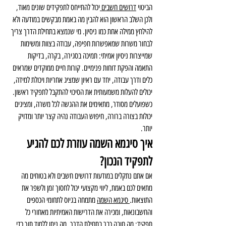
הביטוי 
דרושים חשבים 
יכול להתייחס לתפקידים שונים מאוד, 
ולכן השלב הראשון הוא להבין מה באמת מבקשים במודעה ולא 
להילחץ ממילה אחת כמו ניסיון. מי שנמצא בתחילת הדרך צריך 
לבחור משרות שמאפשרות חפיפה, עבודה בצוות ומשימות 
שמייצרות ניסיון אמיתי: תמיכה בסגירה, בקרה, בדיקות 
התאמה והפקת דוחות פנימיים. קורות חיים ממוקדים שמראים 
כלים ודרך עבודה, יחד עם ראיון שמציג אחריות ויכולת למידה, 
יכולים להעלות משמעותית את הסיכוי להתקבל לתפקיד ראשון. 
כשפועלים מסודר, מתאימים את ההגשה לכל משרה, ומציגים 
יכולות בצורה ברורה, חיפוש העבודה נהיה קצר יותר ומדויק 
יותר.
איך סיגמא השמה עוזרת לכם להגיע 
לתפקיד הנכון?
אם אתם נתקלים במודעות דרושים חשבים ולא בטוחים מה 
מתאים לכם באמת, ליווי מקצועי יכול לחסוך זמן ולשפר את 
התוצאות.
 סיגמא השמה
 מתמחה בגיוס לתחומי הכספים 
והחשבונאות, ומכירה את הדרישות האמיתיות מאחורי כל 
תפקיד: מה חובה כבר בתחילת הדרך, מה ניתן ללמוד תוך כדי, 