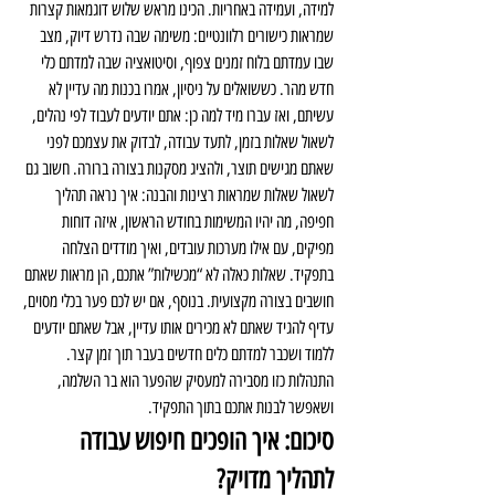
למידה, ועמידה באחריות. הכינו מראש שלוש דוגמאות קצרות 
שמראות כישורים רלוונטיים: משימה שבה נדרש דיוק, מצב 
שבו עמדתם בלוח זמנים צפוף, וסיטואציה שבה למדתם כלי 
חדש מהר. כששואלים על ניסיון, אמרו בכנות מה עדיין לא 
עשיתם, ואז עברו מיד למה כן: אתם יודעים לעבוד לפי נהלים, 
לשאול שאלות בזמן, לתעד עבודה, לבדוק את עצמכם לפני 
שאתם מגישים תוצר, ולהציג מסקנות בצורה ברורה. חשוב גם 
לשאול שאלות שמראות רצינות והבנה: איך נראה תהליך 
חפיפה, מה יהיו המשימות בחודש הראשון, איזה דוחות 
מפיקים, עם אילו מערכות עובדים, ואיך מודדים הצלחה 
בתפקיד. שאלות כאלה לא “מכשילות” אתכם, הן מראות שאתם 
חושבים בצורה מקצועית. בנוסף, אם יש לכם פער בכלי מסוים, 
עדיף להגיד שאתם לא מכירים אותו עדיין, אבל שאתם יודעים 
ללמוד ושכבר למדתם כלים חדשים בעבר תוך זמן קצר. 
התנהלות כזו מסבירה למעסיק שהפער הוא בר השלמה, 
ושאפשר לבנות אתכם בתוך התפקיד.
סיכום: איך הופכים חיפוש עבודה 
לתהליך מדויק?