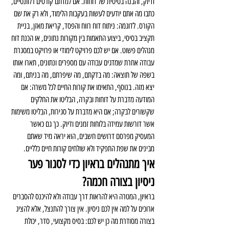
ודיוק, והבנה בסיסית של דוחות. אם למדתם קורסים רלוונטיים, 
כתבו מה אתם יודעים לעשות בעקבות הלימוד, ולא רק את שם 
הקורס. לדוגמה: ניתוח דוח רווח והפסד, קריאת מאזן, בניית 
תקציב בסיסי, ביצוע התאמות בין מקורות נתונים, או הכנת דוח 
מנהלים פשוט. אם יש לכם פרויקט לימודי או פרויקט במסגרת 
עבודה אחרת שמדגים עבודה עם מספרים ונתונים, תארו אותו 
בשפה של תוצאה: מה בדקתם, מה שיפרתם, מה בניתם, ומה 
יצא מזה. בנוסף, התאימו את קורות החיים לכל משרה: אם 
המודעה מדברת על דוחות ובקרה, הבליטו את החלקים 
שקשורים לבקרה; אם היא מדברת על סגירות, הבליטו משימות 
אשר דורשות עמידה בלוחות זמנים ודיוק. כך גם כאשר 
המעסיק מפרסם דרושים חשבים, הוא יראה מיד שאתם 
מבינים את שפת התפקיד ולא שולחים קורות חיים כלליים.
איך מתנהלים בראיון כדי לסגור פער 
ניסיון בצורה חכמה?
בראיון, המטרה היא להראות דרך עבודה ולא להיכנס להסברים 
ארוכים על למה אין לכם ניסיון. אין צורך להתנצל, אלא להציג 
בצורה מסודרת מה כן יש לכם: בסיס מקצועי, סדר, יכולת 