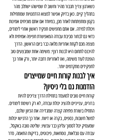
כשארגון צריך תגבור מהיר וחשוב לו שמישהו ישתלב מהר 
בתהליך קיים. כאן בדיוק אפשר למצוא הזדמנויות שמתחילות 
בקטן ומתפתחות לאחר מכן, במיוחד אם אתם מוכיחים אמינות 
ויכולת למידה. אם אתם מחפשים תפקיד ראשון אחרי לימודים, 
כדאי גם לבחור סביבת עבודה המאפשרת חפיפה אמיתית ולא 
מצפה מכם לקחת אחריות מלאה כבר ביום הראשון. הדרך 
להיכנס לתחום היא לבנות רצף: משימה אחת שמבצעים טוב 
הופכת לעוד משימה, ואז לאחריות רחבה יותר, ורק אחר כך 
לתפקידים מתקדמים יותר.
איך לבנות קורות חיים שמייצרים 
הזדמנות גם בלי ניסיון?
קורות חיים טובים למועמד בתחילת הדרך צריכים להיות 
ברורים, ענייניים ולהציג יכולת עבודה, לא רק רשימת לימודים. 
התחילו בשורת פתיחה קצרה שמגדירה את הכיוון שלכם, 
למשל חשבות, כספים, בקרה או דיווח. אחר כך הדגישו יכולות 
שמעסיק יכול לסמוך עליהן כבר עכשיו: שליטה טובה באקסל, 
עבודה עם טבלאות, נוסחאות, פיבוטים, בדיקות התאמה, סדר 