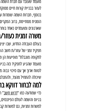
מועמד שעובד עם חברת השמה פי
לעזור בבניית קורות חיים ממוקד
בנוסף, חברות השמה שומרות על
הזמנית מסתיימת, ברוב המקרים
שארגונים ומועמדים כאחד בוחרי
משרה זמנית כעוזר/
בעולם העבודה החדש, שבו יציב
תפקיד זמני של עוזר/ת חשב הוא
לתקופה מוגבלת” מופיעות הן פו
מועמד שהגיע לתפקיד כזה בגישה
לטווח ארוך אך עם סיכוי גבוה מ
שיכולה להתחיל מהצד, ולהתגלגל
למה לבחור דווקא ב
כדי שמודעה כמו “
דרוש חשב
” ת
בגיוס והשמה לעולם הפיננסים, 
למשרות זמניות, גם למשרות קבו