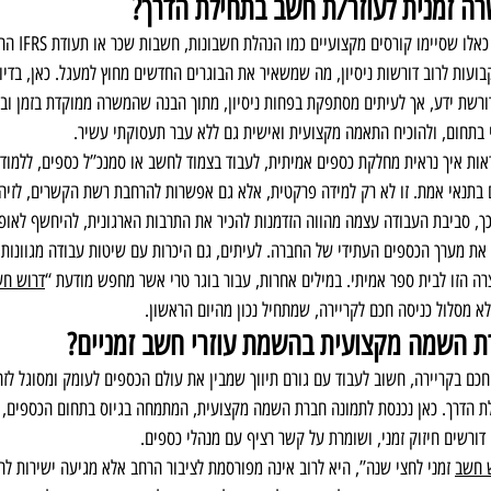
רה זמנית לעוזר/ת חשב בתחילת הדרך?
עבור בוגרי תארים 
ועות לרוב דורשות ניסיון, מה שמשאיר את הבוגרים החדשים מחוץ למעגל. כאן, בדיו
רשת ידע, אך לעיתים מסתפקת בפחות ניסיון, מתוך הבנה שהמשרה ממוקדת בזמן ובמש
 בתחום, ולהוכיח התאמה מקצועית ואישית גם ללא עבר תעסוקתי עשיר.
בתנאי אמת. זו לא רק למידה פרקטית, אלא גם אפשרות להרחבת רשת הקשרים, לזיהוי ת
ך, סביבת העבודה עצמה מהווה הזדמנות להכיר את התרבות הארגונית, להיחשף לאופ
ת מערך הכספים העתידי של החברה. לעיתים, גם היכרות עם שיטות עבודה מגוונות 
ה הזו לבית ספר אמיתי. במילים אחרות, עבור בוגר טרי אשר מחפש מודעת “
דרוש ח
 מסלול כניסה חכם לקריירה, שמתחיל נכון מהיום הראשון.
 השמה מקצועית בהשמת עוזרי חשב זמניים?
חכם בקריירה, חשוב לעבוד עם גורם תיווך שמבין את עולם הכספים לעומק ומסוגל לזהו
 הדרך. כאן נכנסת לתמונה חברת השמה מקצועית, המתמחה בגיוס בתחום הכספים, ש
 דורשים חיזוק זמני, ושומרת על קשר רציף עם מנהלי כספים.
 חשב
 זמני לחצי שנה”, היא לרוב אינה מפורסמת לציבור הרחב אלא מגיעה ישירות לח