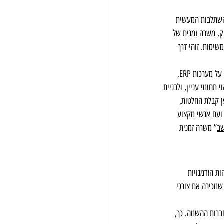
פיננסיים, או כאלו שסיימו קורסים מקצועיים כמו הנהלת חשבונות, חשבות שכר או תעודת IFRS ההשתלבות המעשית 
ק, משרה זמנית של 
ימות. זוהי דרך 
במסגרת זו, מועמד צעיר זוכה לראות איך נראית מחלקת כספים אמיתית, לעבוד בצמוד לחשב או סמנכ”ל כספים, ללמוד על מערכות ERP, 
חומי עניין, ולבניית 
ן קבלת החלטות, 
ועם אנשי מקצוע 
שב
” משרה זמנית 
ת הזדמנויות 
מכירה את צורכי 
ברות ההשמה. כך, 