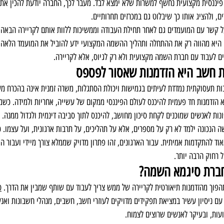
ננסית מקצועית נחשף למשרות שלא ימצא לבד. מעבר לכך, החברה יודעת להכין את ה
ים, ולהציג אותו כך שיבלוט גם במכרזים תחרותיים.
 קשר עם המועמדים גם לאחר תחילת העבודה וממשיכות ללוות אותם לקריירה הבאה
 היא מהווה רק את ההתחלה ותהליך ההשמה המקצועי ידע להוביל את המועמד הלאה. ז
ם לעבוד עם חברת השמה מקצועית ולא רק לגיוס, אלא לקריירה.
ת חשב היא הזדמנות שאסור לפספס
ות תעסוקתית נמדדת לעיתים בגמישות ויכולת הסתגלות, משרה זמנית אינה בהכרח מש
 הזדמנות חד פעמית להיכנס לעולם הפיננסי ממקום של עשייה, אחריות ולמידה. כשמ
נות לאנשים שמוכנים לקחת סיכון מחושב, להיכנס לתוך סביבה דינמית ולגדול ממנה.
 הנכונה ילמד לא רק על מספרים, אלא על תהליכים, על תרבות ארגונית, ועל עצמו. כ
אוד להתקדמות אמיתית. עבור הארגונים, זהו פתרון מדויק שממלא צורך מיידי ועבור המ
 רחוק הרבה יותר.
חברת סיגמא השמה?
הפוך מהזדמנות תיאורטית לקריירה של ממש צריך לעבוד עם שותף שמבין את הדרך. 
ס
עם ניסיון עשיר במציאת תפקידים מדויקים לעוזרי חשב, חשבים, מנהלי חשבונות ואנש
עות, ובעיקר לאנשים שרוצים לצמוח.