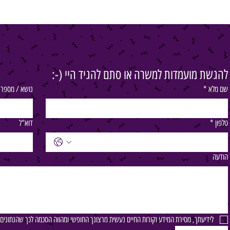
להגשת מועמדות למשרה או סתם להגיד היי (-:
שם מלא
*
נושא / מספר
טלפון
*
דוא"ל
הודעה
לידיעתך, מסירת המידע וקורות החיים נעשית מרצונך החופשי ומהווה הסכמה לכך שהנתוני