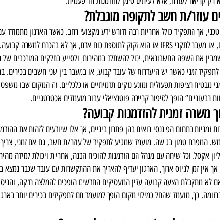
א רק קריאה לעזרה, אלא לעיתים סימן להזדמנות חד פעמית.
ם עוזר/ת חשב לתקופה מוגבלת?
כני, אך התפקיד כולל אחריות רבה ודורש ידע מקצועי רחב. כאשר הארגון מתמודד עם
סוף רבעון, הגשת דוחות שנתיים, או מעבר לתקני IFRS אז הוא זקוק לתוספת כוח אדם, אך לא בהכרח למ
 שמבין את השפה החשבונאית, יכול להשתלב במהירות, ולסייע בחלקים המורכבים של 
לתפקיד זמני כאשר יש היעדרות של עובד קבוע, או במעבר בין שני חשבים בכירים. במ
 מבטיח רציפות תפעולית ומונע נזקים תדמיתיים או כלכליים. זה המקום שבו משפט כ
ות רבעוניים” הופך לסיפור קריירה פוטנציאלי עבור מועמדים אסטרטגיים.
וך משרה זמנית להזדמנות קבועה?
 זמניות בתחום הפיננסי רואים בהן פתרון ביניים, אך אלו שיודעים לזהות את ההזדמ
ש. המפתח טמון בגישה. מועמד שמגיע לתפקיד של עוזר/ת חשב, גם אם זמני, צריך ל
יון אקסל, וכל שיחה עם מנהל הם הזדמנות להוכיח הבנה, אחריות ויכולת למידה מהיר
ך אין זמן לגיוס ארוך, הארגון יעדיף להאריך את ההתקשרות עם עובד שכבר נמצא בפ
אם לא מתקבלת הצעה קבועה עדין המעסיקים החדשים הופכים להמלצה חזקה, והניסיו
זומה. כך, מועמד שהחל כמילוי מקום הופך למועמד חם לתפקידים בכירים יותר בארגון 