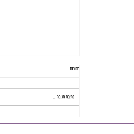
תגובות
כתיבת תגובה...
איך בוחרים שותפה מקצועית לגיוס אנשי
כספים בארגון מצליח?