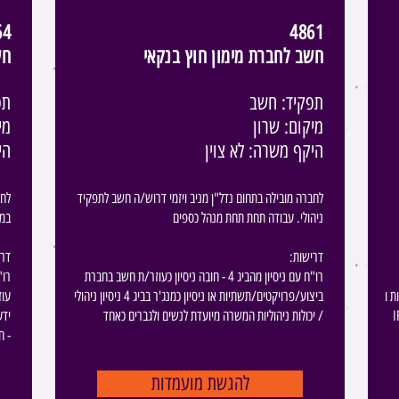
64
4861
חשב לחברת מימון חוץ בנקאי
חש
תפקיד: חשב
תפ
מיקום: שרון
מי
היקף משרה: לא צוין
הי
לחברה מובילה בתחום נדל"ן מניב ויזמי דרוש/ה חשב לתפקיד
לחב
ניהולי. עבודה תחת תחת מנהל כספים
במ
:דרישות
​​​ ​
רו"ח עם ניסיון מהביג 4 - חובה ניסיון כעוזר/ת חשב בחברת
 ו-
ביצוע/פרויקטים/תשתיות או ניסיון כמנג'ר בביג 4 ניסיון ניהולי
עוז
 המשרה מיועדת
/ יכולות ניהוליות המשרה מיועדת לנשים ולגברים כאחד
- ח
להגשת מועמדות