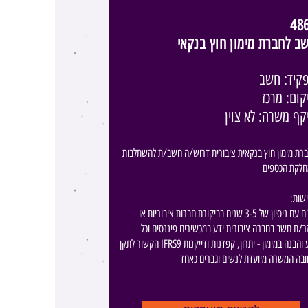
48
ב לחברת מימון חוץ בנקאי
קיד: חשב
קום: מרכז
קף משרה: לא צוין
רת מימון חוץ בנקאית ציבורית דרוש/ה חשב/ת להשתלבות
חלקת הכספים
 :​דרישות
רו"ח עם ניסיון של 3-5 שנים בביקורת חברות ציבוריות או
ר/ת חשב בחברה ציבורית ידע במכשירים פיננסים וכל
הקשור לתקן IFRS9 ידע והבנה במימון - יתרון, קפדנות ודייקנות
ובה המשרה מיועדת לנשים וגברים כאחד