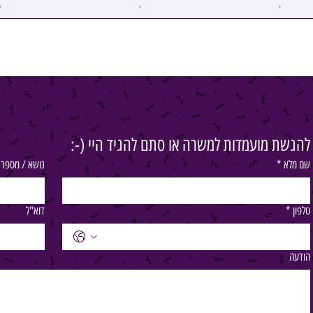
להגשת מועמדות למשרה או סתם להגיד היי (-:
שם מלא
*
נושא / מספר
טלפון
*
דוא"ל
הודעה