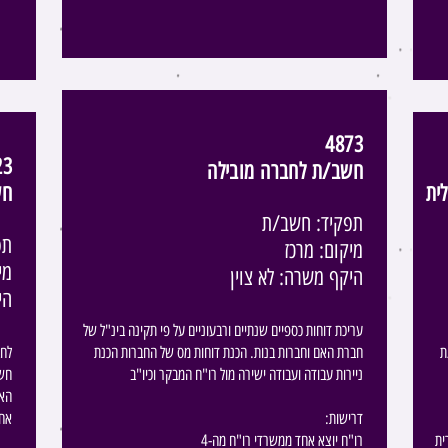
4873
23
חשב/ת לחברה מובילה
ית
חש
תפקיד: חשב/ת
תפ
מיקום: מרכז
מי
היקף משרה: לא צוין
הי
עריכת דוחות כספיים שנתיים ורבעוניים על פי תקינה בינ"ל של
ת
חברת האם וחברות בנות. הכנת דוחות מס של החברות הכנת
לחב
ניירות עבודה ועבודה ישירה מול רו"ח המבקר וכיו"ב
חשב
האם
​​​ :דרישות
אחר
ית
רו"ח יוצא אחד ממשרדי רו"ח מה-4