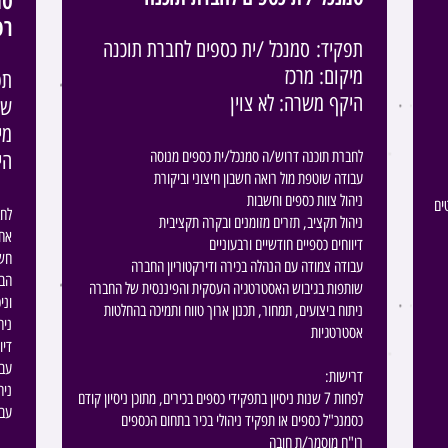
סמ
רפ
תפקיד:
סמנכל /ית כספים לחברת תוכנה
מיקום: מרכז
תפ
היקף משרה: לא צוין
שי
מי
לחברת תוכנה דרוש/ה סמנכל/ית כספים מנוסה
הי
עבודה שוטפת מול רואה חשבון חיצוני וביקורת
ניהול צוות כספים וחשבות
ים
לחב
ניהול תקציב, תזרים מזומנים ובקרה תקציבית
אחר
דיווחים כספיים חודשיים ורבעוניים
חשב
עבודה צמודה עם הנהלה בכירה ודירקטוריון החברה
הבנ
שותפות בגיבוש האסטרטגיה העסקית והפיננסית של החברה
וני
ניתוח ביצועים, תמחור, תכנון ארוך טווח ותמיכה בהחלטות
ניה
אסטרטגיות
דיו
עבו
:דרישות
ניה
לפחות 7 שנות ניסיון בתפקידי כספים בכירים, מתוכן ניסיון קודם
עבו
כסמנכ"ל כספים או תפקיד ניהולי בכיר בתחום הכספים
רו"ח מוסמך/ת חובה