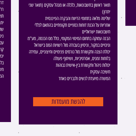
:דר
תואר ראשון בחשבונאות, כלכלה או מנהל עסקים (תואר שני
רו"
יתרון)
תוא
שליטה מלאה בתחומי הדיווח והבקרה הפיננסית
יתר
אחריות על הכנת דוחות כספיים תקופתיים בהתאם לכללי
שלי
חשבונאות ישראליים
ניס
הבנה עמוקה בתחום המיסוי המקומי, כולל מס הכנסה, מע"מ
וניכויים במקור, וניסיון בעבודה מול רשויות המס בישראל
קוד
יכולת הצגה ותקשורת מול גורמים פנימיים וחיצוניים, עמידה
יכו
בלוחות זמנים, אסרטיביות, ושיתוף פעולה
בלו
יכולות ניהול ותקשורת בין-אישית גבוהות
חש
חשיבה עסקית
המש
המשרה מיועדת לנשים ולגברים כאחד
להגשת מועמדות