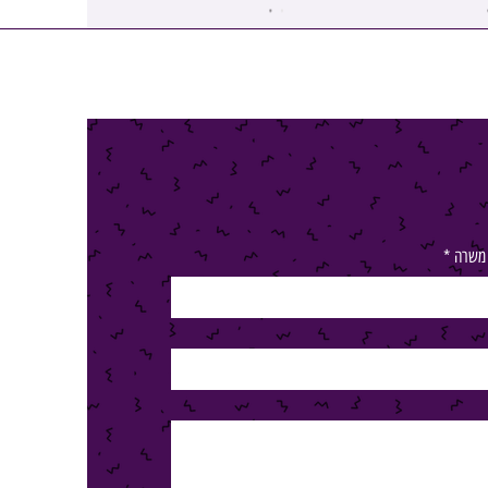
 משרה
*