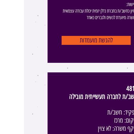
ישות
יון כחשב/ת בחברת נדלן יזמית יכולת עבודה עצמאית
רה מיועדת לנשים ולגברים כאחד
להגשת מועמדות
48
ב/ת לחברה תעשייתית מובילה
קיד: חשב/ת
קום: מרכז
קף משרה: לא צוין