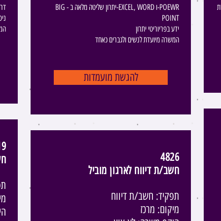
ת
BIG - יתרון שליטה מלאה ב-EXCEL, WORD ו-POEWR
:דר
POINT
ניס
ידע בפריוריטי יתרון
המש
המשרה מיועדת לנשים ולגברים כאחד
להגשת מועמדות
19
4826
חש
חשב/ת דיווח לארגון מוביל
תפ
תפקיד: חשב/ת דיווח
מי
מיקום: מרכז
הי