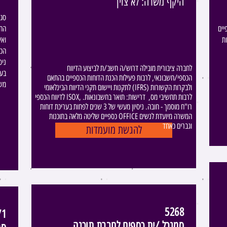
היקף משרה: לא צוין
סגי
וחות
החב
ת
ואי
הכנ
ניס
לחברה ציבורית מובילה דרוש/ה חשב/ת לביצוע הדיווח
בעב
הכספי/חשבונאי, לרבות פעילות הכנת הדוחות הכספיים בהתאם
משר
לתקנות ויישום תקני הדיווח הבינלאומי (IFRS) ולבקרות הקשורות
לדיווח הכספי ISOX, לרבות תחשיבי מס, ​​ דרישות: תואר בחשבונאות.
רו"ח מוסמך - חובה. ניסיון מעשי של 3 שנים לפחות בעריכת דוחות
כספיים שליטה מלאה בתוכנות OFFICE המשרה מיועדת לנשים
וגברים כאחד
להגשת מועמדות
5268
71
סמנכל /ית כספים לחברת תוכנה