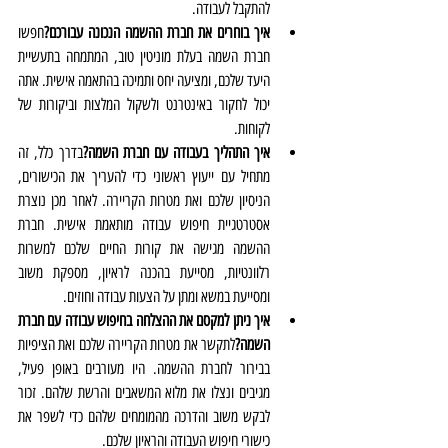
להתקבל לעבודה.
איך בוחרים את חברת ההשמה הנכונה עבורכם?
חפשו 
חברת השמה בעלת מוניטין טוב, המתמחה בתעשיית 
היעד שלכם, ומציעה יחס ותמיכה בהתאמה אישית. אתה 
יכול לחקור באינטרנט ולשקול המלצות וביקורות של 
לקוחות.
איך התהליך בעבודה עם חברת השמה?
בדרך כלל, זה 
מתחיל עם ייעוץ ראשוני כדי להעריך את הכישורים, 
הניסיון שלכם ואת מטרות הקריירה. לאחר מכן נוצרת 
אסטרטגיית חיפוש עבודה מותאמת אישית. חברת 
ההשמה מגישה את קורות החיים שלכם למשרות 
רלוונטיות, מסייעת בהכנה לראיון, מספקת משוב 
ומסייעת במשא ומתן על הצעות עבודה וחוזים.
איך ניתן למקסם את ההצלחה בחיפוש עבודה עם חברת 
השמה?
לתקשר את מטרות הקריירה שלכם ואת הציפיות 
בבירור לחברת ההשמה. היו מעורבים באופן פעיל, 
מגיבים ונצלו את מלוא המשאבים והרשת שלהם. זכור 
לבקש משוב והדרכה מהמומחים שלהם כדי לשפר את 
כישורי חיפוש העבודה והראיון שלכם.