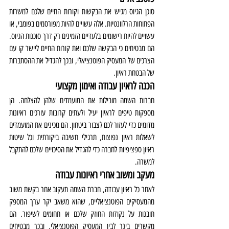
סוכן הגיוס מגיש את הבקשות וקורות החיים שלכם למשרות 
הפתוחות הרלוונטיות. אלה עשויים להיות מפורסמים בפומבי, או 
עשויים להיות רישומים בלעדיים הזמינים רק דרך סוכנות הגיוס. 
הם מבטיחים כי הבקשה שלכם ואת קורות החיים ליישר קו עם 
הצרכים של המעסיק הפוטנציאלי, ובכך להגדיל את ההסתברות 
של הבטחת ראיון.
הכנה לראיון עבודה ואימון מקצועי
חברות השמה מובילות את המועמדים שלהן להצלחה. הן 
מספקות טיפים לראיון יעיל ולעתים קרובות עורכים ראיונות 
מדומים כדי לעזור לכם לצבור ביטחון. הם מכינים את המועמדים 
לשאלות ראיון נפוצות, תרגילי חשיבה ביקורתית וכל שיטות 
ראיון ספציפיות לחברה כדי להגדיל את הסיכויים שלכם להתקבל 
למשרה.
מעקב ומשוב אחרי ראיונות עבודה 
לאחר כל ראיון עבודה, חברת השמה תעקוב אחר בקשת משוב 
מהמעסיקים הפוטנציאליים, שהוא משאב יקר ערך המספק 
תובנות על נקודות החוזק שלכם או תחומים לשיפור. הם 
מקשרים בינך לבין המעסיק הפוטנציאלי, ובכך מבטיחים 