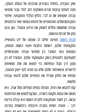
שוק העבודה, במיוחד במגזרים מורכבים של העולם העסקי, 
מציג לעתים קרובות מגרש משחקים רחב למדי עבור מחפשי 
עבודה שעושים את זה לבד. הלחץ הכלכלי והמקצועי, אילוצי 
הזמן והמכשולים האינסופיים של חיפוש עצמאי אחר הזדמנויות 
עבודה מותאמות עלולים לשחוק את הריכוז והמורל. כאן נכנס 
כוחן של חברות ההשמה.
חברת השמה
 מציעה שילוב רב עוצמה של ידע בתעשייה 
המקצועית שלכם, רשתות נרחבות ויועצי השמה מנוסים, 
המהווים גשר המחבר בין מחפשי עבודה פוטנציאליים 
למעסיקים רלוונטיים בשוק התעסוקתי שלכם. המשרד לא רק 
מסנן דרך מבול הפתיחות כדי למצוא את אלה מתאימים 
לכישורים והשאיפות שלכם אלא גם מציע לכם ייעוץ והכוונה, 
מפחית את הלחץ ומגדיל את הסיכויים שלכם להשיג עבודת 
חלומות.
קחו לדוגמא את רונית, מנהלת כספים מצליחה מתל אביב. היא 
מצאה את עצמה תקועה בשגרה, נאבקת למצוא את ההזדמנות 
הבאה. רק לאחר שהתקשרה לחברת השמה היא קיבלה פריצת 
דרך – משרה רווחית בחברה פיננסית בינלאומית במרינה 
הרצליה. הצעה זו לא הייתה מתאפשרת אם היא לא הייתה 