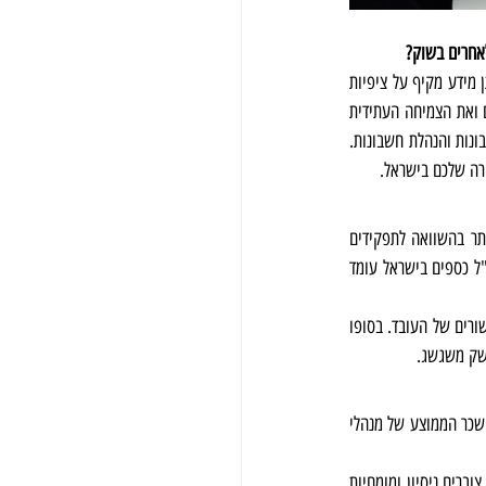
אחרים בשוק?
בנוף הפיננסי המשתנה ללא הרף של ימינו, חשוב יותר מתמיד להבין את פוטנציאל ההשתכרות בתחום זה. על ידי מתן מידע מקיף על ציפיות 
השכר למשרות פיננסיות בישראל, מאמר זה נועד לקבוע אמת מידה לאנשי מקצוע להעריך את התגמול הנוכחי שלהם ואת הצמיחה העתידית 
שלהם. המאמר מדגים את סולמות השכר במגוון תפקידים פיננסיים, החל מתפקידים בכירים ועד לתפקידי הנהלת חשבונות והנהלת חשבונות. 
ירה שלכם בישראל.
בתחום הכספים בשוק העבודה הישראלי, אנשי מקצוע יכולים לצפות לטווח שכר גבוה יותר בהשוואה לתפקידים 
התחלתיים. תפקידים כגון סמנכ"ל כספים (CFO) ומנהל כספים הם בין הרווחיים ביותר בענף. השכר הממוצע לסמנכ"ל כספים בישראל עומד 
עם זאת, נתונים אלה עשויים להשתנות בהתאם לגורמים כגון גודל וענף החברה המעסיקה, כמו גם רמת הניסיון והכישורים של העובד. בסופו 
משק משגשג.
 בישראל תפקיד מכריע במגזר הפיננסי, ותמורן משקף את חשיבותן של משרות אלה. טווח השכר הממוצע של מנהלי 
מנהלי חשבונות מתחילים צפויים להשתכר שכר שנתי ממוצע שנע בין 60,000 ל-80,000 שקלים חדשים. ככל שהם צוברים ניסיון ומומחיות 