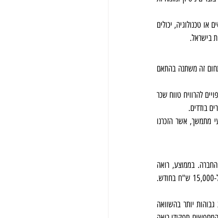
מנהלי חשבונות בעלי כישורים מיוחדים, הסמכות או כאלה העובדים בתאגידים גדולים בתעשיות מבוקשות, כגון פיננסים או טכנולוגיה, יכולים 
ת בישראל.
 מציעות מספר עצום של הזדמנויות עבודה עבור אלה מצוידים עם רקע חזק בנושא. השכר בתחום זה משתנה בהתאם 
השכר הממוצע של כלכלנים בישראל נע בין 20 אלף ל-30 אלף שקל חדשים בחודש. מצד שני, אנליסטים פיננסיים צפויים להרוויח טווח שכר 
יתר על כן, כאשר שוקלים קריירה בכלכלה, יש להיות מודעים ליוקר המחיה ולצורך האפשרי לעסוק בפיתוח מקצועי מתמשך, אשר הזכרנו 
 משתנה בהתאם לגורמים כמו ניסיון, מיקום וגודל החברה. בממוצע, רואה 
חשבון צפוי להרוויח בין 8,000 ל-12,000 שקלים חדשים בחודש, בעוד שכרו של רואה חשבון שכר נע בין 9,000 ל-15,000 ש"ח בחודש. 
יתר על כן, חברות גדולות יותר וכאלה הממוקמות בערים גדולות, כמו תל אביב או ירושלים, נוטות להציע משכורות גבוהות יותר בהשוואה 
לחברות קטנות יותר או כאלה הממוקמות באזורים מרוחקים יותר. בסך הכל, חיוני עבור אנשי מקצוע בתחום הכספים המחפשים תפקידי רואה 