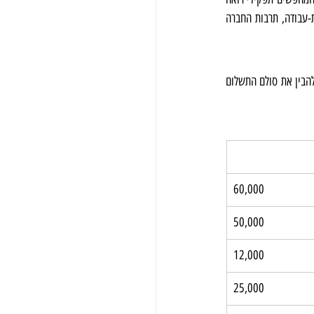
חשבון או חשב שכר לשקול בזהירות את פוטנציאל השכר של כל הזדמנות לצד גורמים חשובים אחרים, כגון איזון בית-עבודה, תרבות החברה 
להלן תוכלו למצוא טבלת השוואה המציגה את השכר הממוצע למשרות פיננסיות שונות בישראל. זה אמור לעזור לכם להבין את סולם התשלום 
60,000
50,000
12,000
25,000