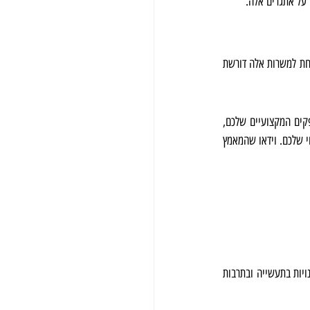
 על אתגרים אלה.
משרות רילוקיישן מספקות הזדמנויות מרגשות לקידום קריירה וצמיחה אישית. עם זאת, מציאת והגשת מועמדות מוצלחת למשרות אלה דורשת 
ראשית, חשוב להבין את הסיבות הספציפיות שלכם לרצות עבודה ברילוקיישן. האם אתם מחפשים להרחיב את האופקים המקצועיים שלכם, 
מחפשים חוויות תרבותיות חדשות, או מקווה לשינוי בנוף? חשוב לחשוב על שאיפות הקריירה שלכם ועל המיקום הרצוי שלכם. וידאו שהמאמץ 
קחו את הזמן לחקור את נוף התעסוקה במיקום הרצוי לכם. תבדקו את הזדמנויות עבודה הזמינות בשוק, תבדקו הזדמנויות בתעשייה ובתרבות 