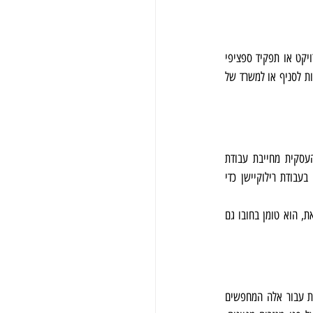
ישנם בעיקר שני סוגים של עבודות רילוקיישן - משימות זמניות ומעבר קבוע. משימות זמניות כוללות בדרך כלל פרויקט או תפקיד ספציפי 
הדורש את כישוריו או מומחיותו של העובד לתקופה מוגבלת. מצד שני, מעבר קבוע מתרחש כאשר עובד עובר לצמיתות לסניף או למשרד של 
בשנים האחרונות. לא רק גלובליזציה של הפעילות העסקית מחייבת עבודת 
רילוקיישן, אלא גם הזדמנויות כלכליות וקידום קריירה ממלאים תפקידים משמעותיים. לדוגמה, עובד עשוי לבחור בעבודת רילוקיישן כדי 
לסיכום, עבודת רילוקיישן יכולה להיות סיכוי מרגש למי שמחפש חידוש, צמיחה בקריירה וחשיפה בינלאומית. עם זאת, הוא טומן בחובו גם 
רילוקיישן לצורך עבודה יכול לפתוח הזדמנויות חדשות ולקדם צמיחה כוללת משמעותית. היא הופכת לבחירה מרכזית עבור אלה המחפשים 