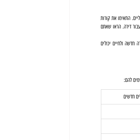
קורות חיים, מכתב נלווה מושקע ומוטיבציה שלכם לתפקיד חיוניים להתאמה לעבודת הרילוקיישן למעסיקים פוטנציאליים. התאימו את קורות 
החיים ואת המכתב הנלווה כדי להדגיש את כישורים, חוויות המדגימות את יכולת ההסתגלות שלכם ואת מוכנותכם לעבור דירה. הראו שאתם 
ניצול היתרונות של עבודות רילוקיישן דורש תכנון וביצוע קפדניים. על ידי יישום טיפים אלה, המעבר שלכם לקריירה חדשה ולחיים יכולים 
מים להם:
ם חדשים