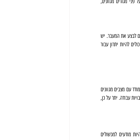
קידום בקריירה, ומציעה חשיפה לתרבויות חדשות ופרדיגמות עבודה. בישראל, שוק עבודות הרילוקיישן משתרע על פני מגזרים מגוונים, 
עבודות רילוקיישן מציעות לעתים קרובות רפסודה של יתרונות קריירה. שכר גבוה יותר וחבילת פיצויים מקיפה מפתים לבצע את המעבר. יש 
גם את האפשרות להרחיב את הרשת המקצועית שלכם, לפגוש עמיתים חדשים מרקעים מגוונים, וליצור קשרים שיכולים להיות יתרון עבור 
עבודת רילוקיישן יכולה להוביל להתפתחות אישית במספר רמות. זה יכול לטפח חוסן והסתגלות, ולסלול את הדרך להתמודד עם מצבים מגוונים 
בקלות. שיפור התקשורת והכישורים הבין-אישיים הופך לבלתי נמנע כאשר גורמים לכם להסתגל לסביבות חדשות ולתרבויות עבודה. יתר על כן, 
ההחלטה לבצע עבודת רילוקיישן יכולה להיות מסע מרגש לקראת העשרה אישית ומקצועית, עם זאת, חשוב להיות מודעים למכשולים 