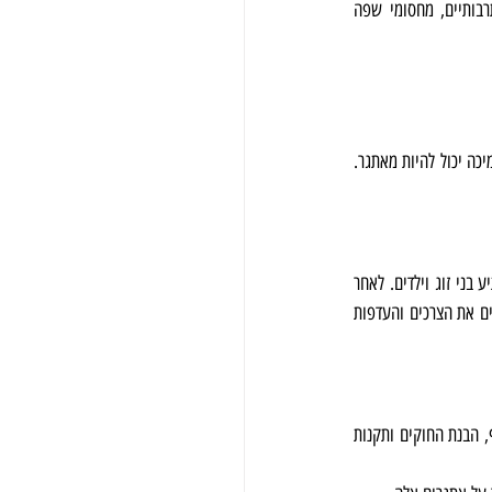
הפוטנציאליים. אחד האתגרים המרכזיים הוא תהליך ההסתגלות לתרבות וסביבת עבודה חדשה. ניווט בהבדלים תרבותיים, מחסומי שפה 
מי שעובר דירה, מתמודד לעיתים קרובות עם תחושות בדידות וגעגועים הביתה. לחיות במדינה חדשה ללא מערכת התמיכה יכול להיות מאתגר. 
רילוקיישן פירושו גם התחשבות בצרכי המשפחה שלכם. המחשבה על התרחקות מסביבה מוכרת וחברים יכולה להרתיע בני זוג וילדים. לאחר 
מכן, יש את העניין של מציאת מערכת חינוך מתאימה אם יש לכם ילדים הולכים לבית הספר, ושירותי בריאות התואמים את הצרכים והעדפות 
אתגרים מעשיים כגון מציאת דיור מתאים וניווט במערכת התחבורה של העיר יכולים להוסיף ללחץ של המעבר. בנוסף, הבנת החוקים ותקנות 